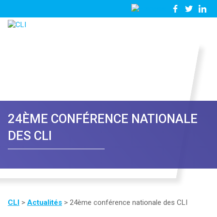
03
Nous
28
contacter
23
81
57
24ÈME CONFÉRENCE NATIONALE
DES CLI
CLI
>
Actualités
>
24ème conférence nationale des CLI