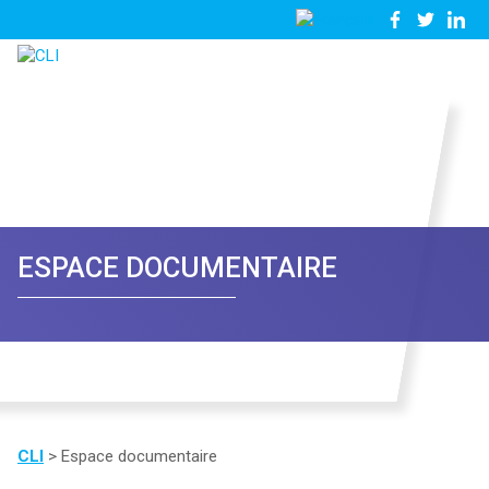
03
Nous
28
contacter
23
81
57
ESPACE DOCUMENTAIRE
CLI
>
Espace documentaire