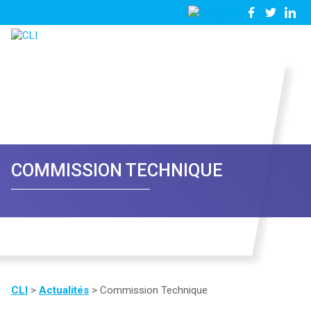
03
Nous
28
contacter
23
81
57
COMMISSION TECHNIQUE
CLI
>
Actualités
>
Commission Technique