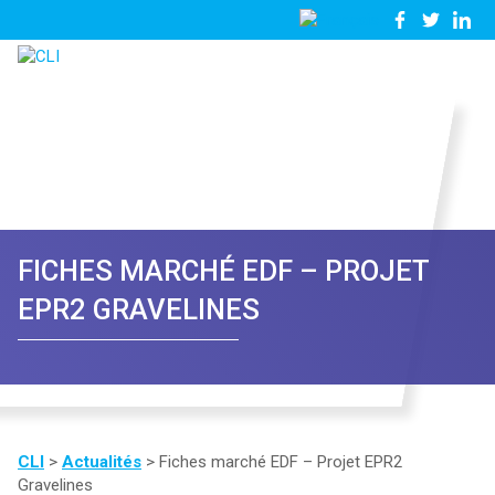
03
Nous
28
contacter
23
81
57
FICHES MARCHÉ EDF – PROJET
EPR2 GRAVELINES
CLI
>
Actualités
>
Fiches marché EDF – Projet EPR2
Gravelines