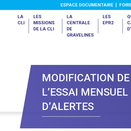
ESPACE DOCUMENTAIRE
FOIR
LA
LES
LA
LES
Q
CLI
MISSIONS
CENTRALE
EPR2
C
DE LA CLI
DE
D
GRAVELINES
Présentation de la centrale
Le 4ème Réexamen de Sûreté
MODIFICATION DE
L’ESSAI MENSUEL
D’ALERTES