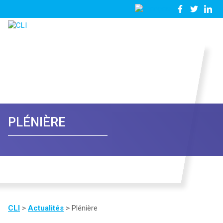
03
Nous
28
contacter
23
81
57
PLÉNIÈRE
CLI
>
Actualités
>
Plénière