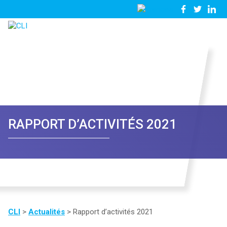
03
Nous
28
contacter
23
81
57
RAPPORT D’ACTIVITÉS 2021
CLI
>
Actualités
>
Rapport d’activités 2021