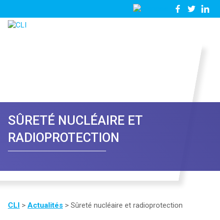
03
Nous
28
contacter
23
81
57
SÛRETÉ NUCLÉAIRE ET
RADIOPROTECTION
CLI
>
Actualités
>
Sûreté nucléaire et radioprotection