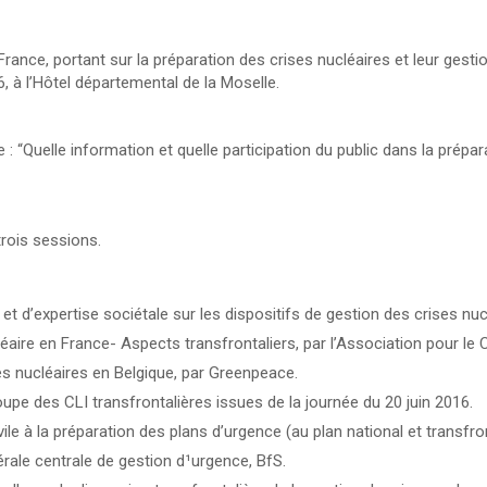
rance, portant sur la préparation des crises nucléaires et leur gestion
, à l’Hôtel départemental de la Moselle.
nte : “Quelle information et quelle participation du public dans la pré
trois sessions.
 d’expertise sociétale sur les dispositifs de gestion des crises nuc
aire en France- Aspects transfrontaliers, par l’Association pour le C
ses nucléaires en Belgique, par Greenpeace.
upe des CLI transfrontalières issues de la journée du 20 juin 2016.
ivile à la préparation des plans d’urgence (au plan national et transfron
érale centrale de gestion d¹urgence, BfS.