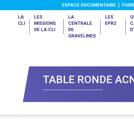
ESPACE DOCUMENTAIRE
FOIR
LA
LES
LA
LES
Q
CLI
MISSIONS
CENTRALE
EPR2
C
DE LA CLI
DE
D
GRAVELINES
Présentation de la centrale
Le 4ème Réexamen de Sûreté
TABLE RONDE AC