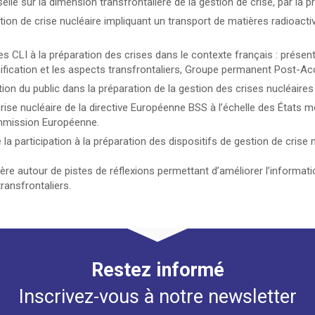
lle sur la dimension transfrontalière de la gestion de crise, par la p
ation de crise nucléaire impliquant un transport de matières radioac
des CLI à la préparation des crises dans le contexte français : prése
ification et les aspects transfrontaliers, Groupe permanent Post-Acc
ion du public dans la préparation de la gestion des crises nucléaires
ise nucléaire de la directive Européenne BSS à l’échelle des États me
Commission Européenne.
e la participation à la préparation des dispositifs de gestion de cris
re autour de pistes de réflexions permettant d’améliorer l’informatio
ransfrontaliers.
Restez informé
Inscrivez-vous à notre newsletter