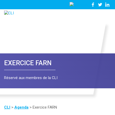
03
Nous
28
contacter
23
81
57
EXERCICE FARN
Réservé aux membres de la CLI
CLI
>
Agenda
>
Exercice FARN