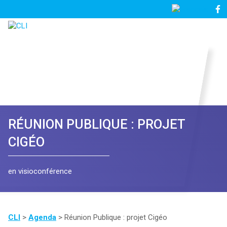
03
Nous
28
contacter
23
81
57
RÉUNION PUBLIQUE : PROJET
CIGÉO
en visioconférence
CLI
>
Agenda
>
Réunion Publique : projet Cigéo