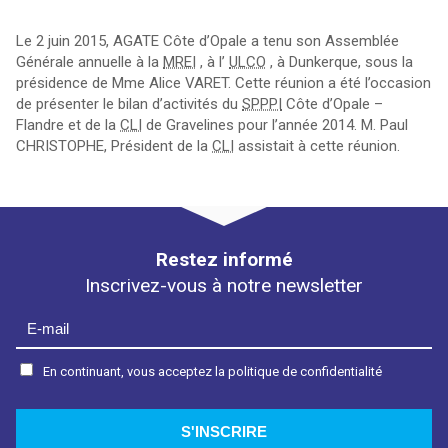
Le 2 juin 2015, AGATE Côte d’Opale a tenu son Assemblée
Générale annuelle à la
MREI
, à l’
ULCO
, à Dunkerque, sous la
présidence de Mme Alice VARET. Cette réunion a été l’occasion
de présenter le bilan d’activités du
SPPPI
Côte d’Opale –
Flandre et de la
CLI
de Gravelines pour l’année 2014. M. Paul
CHRISTOPHE, Président de la
CLI
assistait à cette réunion.
Restez informé
Inscrivez-vous à notre newsletter
En continuant, vous acceptez la politique de confidentialité