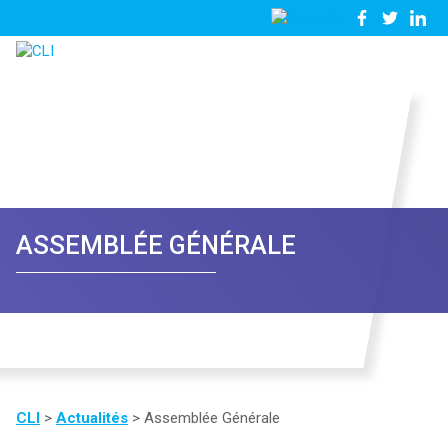
03
Nous
28
contacter
23
81
57
ASSEMBLÉE GÉNÉRALE
CLI
>
Actualités
>
Assemblée Générale