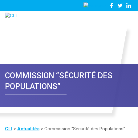
03
Nous
28
contacter
23
81
57
COMMISSION “SÉCURITÉ DES
POPULATIONS”
CLI
>
Actualités
>
Commission “Sécurité des Populations”