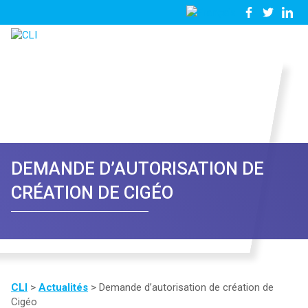
03
Nous
28
contacter
23
81
57
DEMANDE D’AUTORISATION DE
CRÉATION DE CIGÉO
CLI
>
Actualités
>
Demande d’autorisation de création de
Cigéo