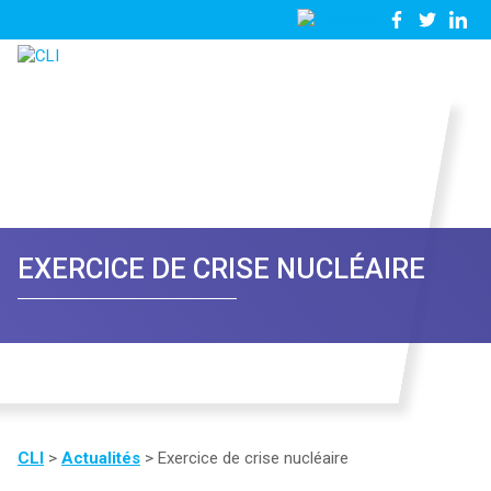
03
Nous
28
contacter
23
81
57
EXERCICE DE CRISE NUCLÉAIRE
CLI
>
Actualités
>
Exercice de crise nucléaire