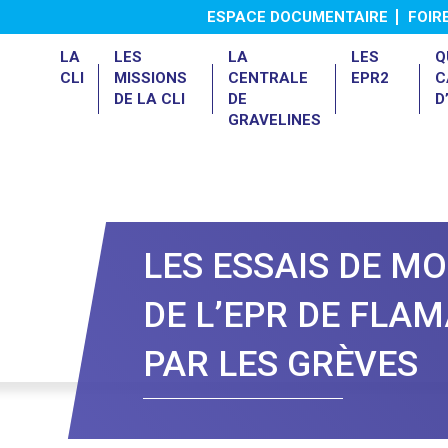
ESPACE DOCUMENTAIRE
FOIR
LA
LES
LA
LES
Q
CLI
MISSIONS
CENTRALE
EPR2
C
DE LA CLI
DE
D
GRAVELINES
Présentation de la centrale
Le 4ème Réexamen de Sûreté
LES ESSAIS DE M
DE L’EPR DE FLA
PAR LES GRÈVES