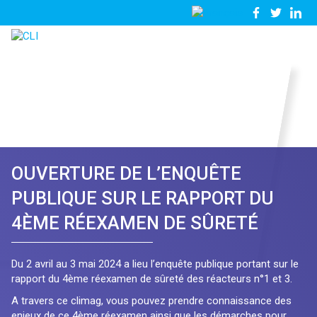
03
Nous
28
contacter
23
81
57
OUVERTURE DE L’ENQUÊTE
PUBLIQUE SUR LE RAPPORT DU
4ÈME RÉEXAMEN DE SÛRETÉ
Du 2 avril au 3 mai 2024 a lieu l’enquête publique portant sur le
rapport du 4ème réexamen de sûreté des réacteurs n°1 et 3.
A travers ce climag, vous pouvez prendre connaissance des
enjeux de ce 4ème réexamen ainsi que les démarches pour