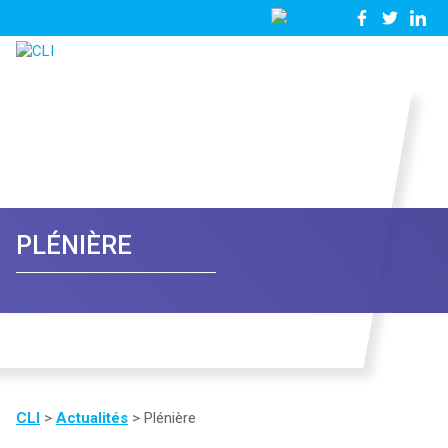
03
Nous
28
contacter
23
81
57
PLÉNIÈRE
CLI
>
Actualités
>
Plénière