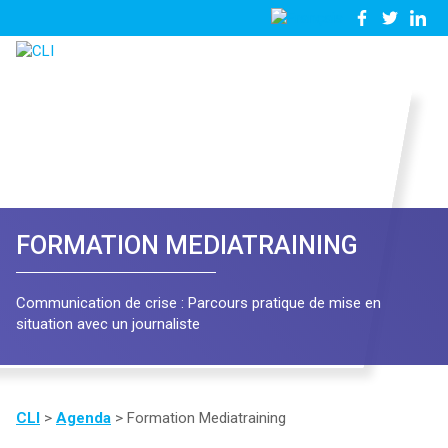
03
Nous
28
contacter
23
81
57
FORMATION MEDIATRAINING
Communication de crise : Parcours pratique de mise en
situation avec un journaliste
CLI
>
Agenda
>
Formation Mediatraining