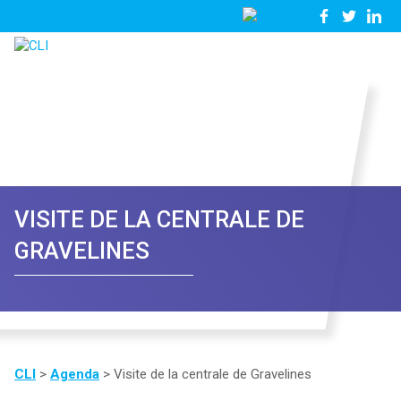
03
Nous
28
contacter
23
81
57
VISITE DE LA CENTRALE DE
GRAVELINES
CLI
>
Agenda
>
Visite de la centrale de Gravelines