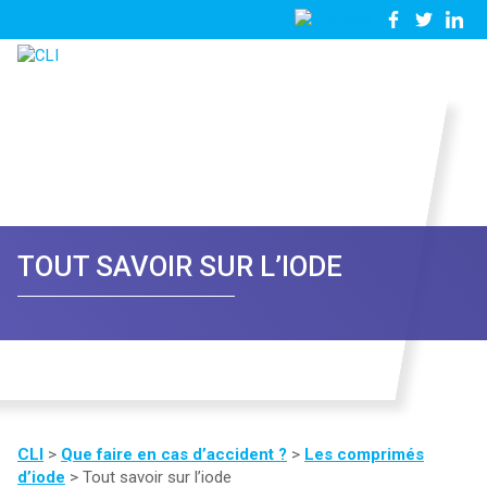
03
Nous
28
contacter
23
81
57
TOUT SAVOIR SUR L’IODE
CLI
>
Que faire en cas d’accident ?
>
Les comprimés
d’iode
>
Tout savoir sur l’iode